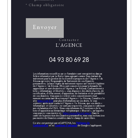
* Champ obligatoire
Envoyer
contacter
L'AGENCE
04 93 80 69 28
Les informations recueillies sur ce formulaire sont enregistrées dans un
fichier informatisé par La Boite Immo agissant comme Sous-traitant du
traitement pour la gestion de la clientèle/prospects de l'Agence / du
Réseau qui reste Responsable du Traitement de vos Données
personnelles. La base légale du traitement repose sur l'intérêt légitime
de l'Agence / du Réseau. Elles sont conservées jusqu'à demande de
suppression et sont destinées à l'Agence / au Réseau. Conformément à
la loi « informatique et libertés », vous disposez des droits d’accès, de
rectification, d’effacement, d’opposition, de limitation et de portabilité
de vos données. Vous pouvez retirer votre consentement à tout
moment en contactant directement l’Agence / Le Réseau. Consultez le
site
https://cnil.fr/fr
pour plus d’informations sur vos droits. Si vous
estimez, après avoir contacté l'Agence / le Réseau, que vos droits «
Informatique et Libertés » ne sont pas respectés, vous pouvez adresser
une réclamation à la CNIL. Nous vous informons de l’existence de la
liste d'opposition au démarchage téléphonique « Bloctel », sur laquelle
vous pouvez vous inscrire ici :
https://www.bloctel.gouv.fr
. Dans le
cadre de la protection des Données personnelles, nous vous invitons à ne
pas inscrire de Données sensibles dans le champ de saisie libre.
Ce site est protégé par reCAPTCHA, les
Politiques de
Confidentialité
et es
Conditions d'utilisation
de Google s'appliquent.