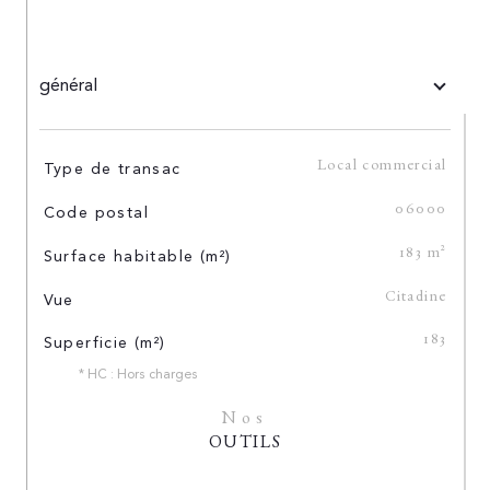
général
TRAD_SIROCCO_Caracteristique
Valeurs
Type de transac
Local commercial
Code postal
06000
Surface habitable (m²)
183 m²
Vue
Citadine
Superficie (m²)
183
* HC : Hors charges
Nos
OUTILS