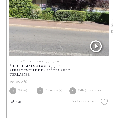
CONTACT
Rueil-Malmaison (92500)
À RUEIL MALMAISON (92), BEL
APPARTEMENT DE 3 PIÈCES AVEC
TERRASSES...
395 000 €
3
Pièce(s)
2
Chambre(s)
1
Salle(s) de bain
Sélectionner
Réf : 408