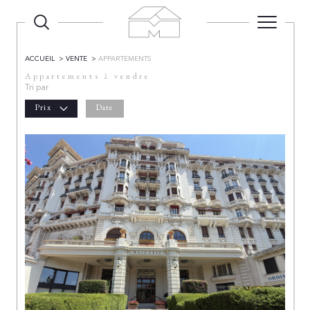
ACCUEIL
VENTE
APPARTEMENTS
Appartements à vendre
Tri par
Prix
Date