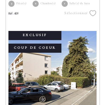
3
Pièce(s)
2
Chambre(s)
1
Salle(s) de bain
Sélectionner
Réf : 409
EXCLUSIF
COUP DE COEUR