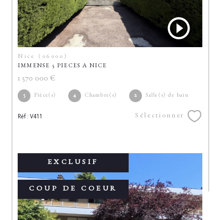
Nice (06000)
IMMENSE 5 PIECES A NICE
1 570 000 €
5
Pièce(s)
4
Chambre(s)
2
Salle(s) de bain
Sélectionner
Réf : V411
EXCLUSIF
COUP DE COEUR