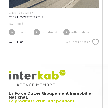
Nice (06200)
IDEAL INVESTISSEUR
124 000 €
2
Pièce(s)
1
Chambre(s)
1
Salle(s) de bain
Sélectionner
Réf : PIER01
La Force Du 1er Groupement Immobilier
National,
La proximité d'un indépendant