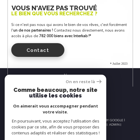
VOUS N'AVEZ PAS TROUVÉ
LE BIEN QUE VOUS RECHERCHEZ ?
Si ce n'est pas nous qui avons le bien de vos rêves, c'est forcément
l'
un de nos partenaires !
Contactez nous directement, nous avons
accès à plus de
782 000 biens avec Interkab !*
Contact
* Juillet 2023
Nous
On en reste là
ADHÉRONS
Comme beaucoup, notre site
utilise les cookies
On aimerait vous accompagner pendant
votre visite.
En poursuivant, vous acceptez l'utilisation des
© 2026 | TOUS DROITS RÉSERVÉS | TRADUCTION POWERED BY GOOGLE |
NOS HONORAIRES
PLAN DU SITE
MENTIONS LÉGALES
ADMIN
cookies par ce site, afin de vous proposer des
NOS LIENS
POLITIQUE RGPD
COOKIES
contenus adaptés et réaliser des statistiques !