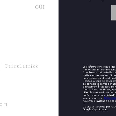
OUI
Calculatrice
Les informations recueillies
Immo agissant comme Sous-tr
/ du Réseau qui reste Respo
traitement repose sur l'int
de suppression et sont dest
libertés », vous disposez de
de portabilité de vos donné
directement l’Agence / Le R
droits. Si vous estimez, apr
Libertés » ne sont pas resp
de l’existence de la liste d
vous inscrire ici :
https://w
nous vous invitons à ne pas
ien
Ce site est protégé par re
Google s'appliquent.