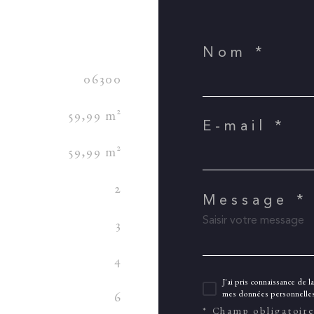
Nom *
06300
59,99 m²
E-mail *
59,99 m²
2
Message *
3
4
J'ai pris connaissance de l
mes données personnelles
6
* Champ obligatoir