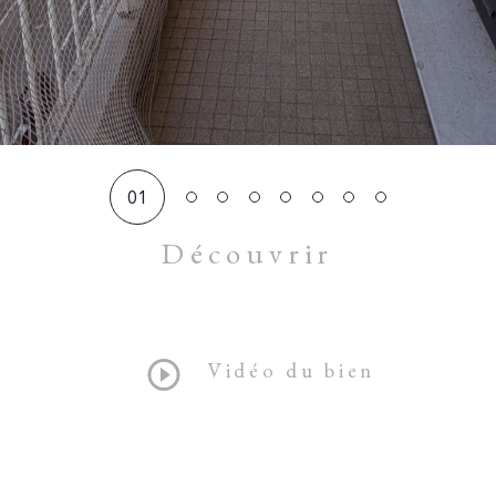
01
Découvrir
LE BIEN
Vidéo du bien