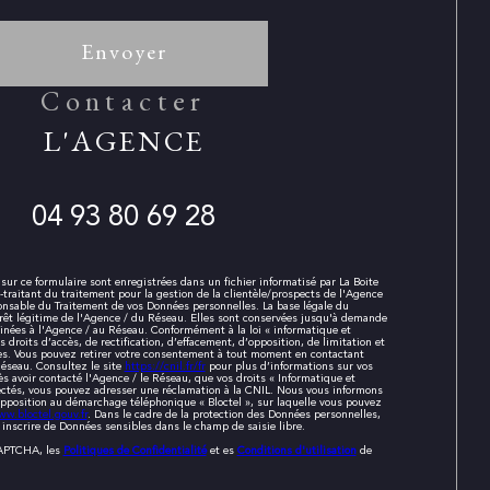
Envoyer
contacter
L'AGENCE
04 93 80 69 28
 sur ce formulaire sont enregistrées dans un fichier informatisé par La Boite
aitant du traitement pour la gestion de la clientèle/prospects de l'Agence
nsable du Traitement de vos Données personnelles. La base légale du
érêt légitime de l'Agence / du Réseau. Elles sont conservées jusqu'à demande
inées à l'Agence / au Réseau. Conformément à la loi « informatique et
s droits d’accès, de rectification, d’effacement, d’opposition, de limitation et
es. Vous pouvez retirer votre consentement à tout moment en contactant
éseau. Consultez le site
https://cnil.fr/fr
pour plus d’informations sur vos
ès avoir contacté l'Agence / le Réseau, que vos droits « Informatique et
ectés, vous pouvez adresser une réclamation à la CNIL. Nous vous informons
'opposition au démarchage téléphonique « Bloctel », sur laquelle vous pouvez
ww.bloctel.gouv.fr
. Dans le cadre de la protection des Données personnelles,
 inscrire de Données sensibles dans le champ de saisie libre.
CAPTCHA, les
Politiques de Confidentialité
et es
Conditions d'utilisation
de