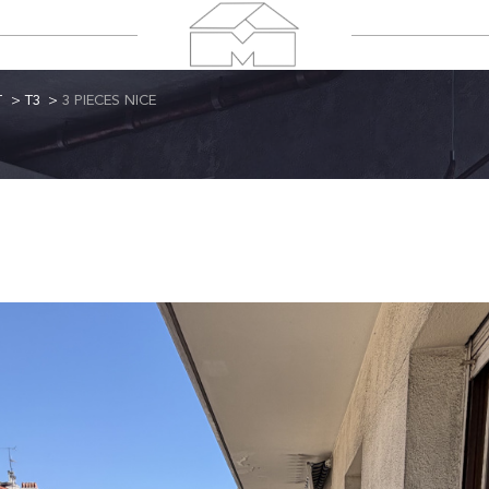
T
T3
3 PIECES NICE